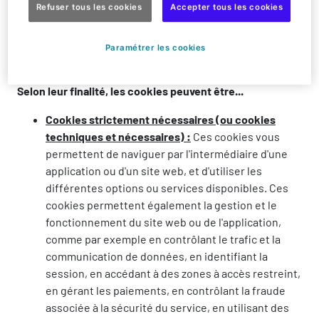
Refuser tous les cookies
Accepter tous les cookies
consentement renouvelé au dépôt de cookies
persistants. En cas de refus de l’utilisateur, la
durée de conservation des cookies persistants ne
Paramétrer les cookies
sera pas prolongée.
Selon leur finalité, les cookies peuvent être...
Cookies strictement nécessaires (ou cookies
techniques et nécessaires) :
Ces cookies vous
permettent de naviguer par l'intermédiaire d'une
application ou d'un site web, et d'utiliser les
différentes options ou services disponibles. Ces
cookies permettent également la gestion et le
fonctionnement du site web ou de l'application,
comme par exemple en contrôlant le trafic et la
communication de données, en identifiant la
session, en accédant à des zones à accès restreint,
en gérant les paiements, en contrôlant la fraude
associée à la sécurité du service, en utilisant des