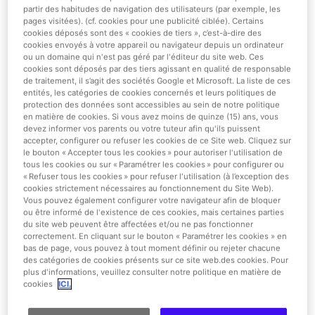
utilisateurs :
partir des habitudes de navigation des utilisateurs (par exemple, les
pages visitées). (cf. cookies pour une publicité ciblée). Certains
cookies déposés sont des « cookies de tiers », c’est-à-dire des
Cookies de session :
Les cookies de session sont
cookies envoyés à votre appareil ou navigateur depuis un ordinateur
généralement utilisés pour stocker des
ou un domaine qui n'est pas géré par l'éditeur du site web. Ces
cookies sont déposés par des tiers agissant en qualité de responsable
informations qui ne doivent être conservées que
de traitement, il s’agit des sociétés Google et Microsoft. La liste de ces
pour vous fournir un service unique et qui
entités, les catégories de cookies concernés et leurs politiques de
disparaissent lorsque la session expire (par
protection des données sont accessibles au sein de notre politique
en matière de cookies. Si vous avez moins de quinze (15) ans, vous
exemple, lorsque le navigateur est fermé et que la
devez informer vos parents ou votre tuteur afin qu'ils puissent
visite se termine).
accepter, configurer ou refuser les cookies de ce Site web. Cliquez sur
le bouton « Accepter tous les cookies » pour autoriser l'utilisation de
Cookies persistants :
Il s'agit de cookies servant à
tous les cookies ou sur « Paramétrer les cookies » pour configurer ou
stocker des informations sur l'appareil ou le
« Refuser tous les cookies » pour refuser l'utilisation (à l’exception des
cookies strictement nécessaires au fonctionnement du Site Web).
navigateur de l'utilisateur même après la fin de la
Vous pouvez également configurer votre navigateur afin de bloquer
session, ce qui permet d'accéder à ces
ou être informé de l'existence de ces cookies, mais certaines parties
informations et de les traiter à un moment ultérieur
du site web peuvent être affectées et/ou ne pas fonctionner
correctement. En cliquant sur le bouton « Paramétrer les cookies » en
défini par la partie responsable du cookie. Cette
bas de page, vous pouvez à tout moment définir ou rejeter chacune
période peut aller de quelques minutes à 6 mois,
des catégories de cookies présents sur ce site web.des cookies. Pour
plus d'informations, veuillez consulter notre politique en matière de
sauf si ces cookies sont supprimés manuellement
cookies
ICI.
par l'utilisateur. À la fin de la période de 6 mois, il
sera demandé à l’utilisateur de fournir un