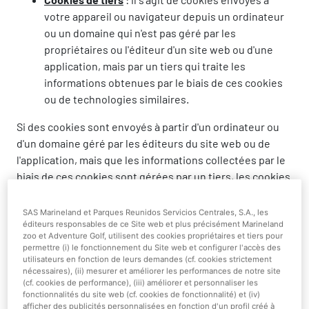
votre appareil ou navigateur depuis un ordinateur
ou un domaine qui n'est pas géré par les
propriétaires ou l'éditeur d'un site web ou d'une
application, mais par un tiers qui traite les
informations obtenues par le biais de ces cookies
ou de technologies similaires.
Si des cookies sont envoyés à partir d'un ordinateur ou
d'un domaine géré par les éditeurs du site web ou de
l'application, mais que les informations collectées par le
biais de ces cookies sont gérées par un tiers, les cookies
de ce type seront considérés comme des cookies de
tiers tant qu'ils seront utilisés par le tiers à ses propres
SAS Marineland et Parques Reunidos Servicios Centrales, S.A., les
fins (par exemple, pour améliorer les services qu'il
éditeurs responsables de ce Site web et plus précisément Marineland
zoo et Adventure Golf, utilisent des cookies propriétaires et tiers pour
fournit ou pour fournir des services publicitaires pour le
permettre (i) le fonctionnement du Site web et configurer l'accès des
compte d'une autre entité).
utilisateurs en fonction de leurs demandes (cf. cookies strictement
nécessaires), (ii) mesurer et améliorer les performances de notre site
(cf. cookies de performance), (iii) améliorer et personnaliser les
Selon le temps pendant lequel les cookies restent
fonctionnalités du site web (cf. cookies de fonctionnalité) et (iv)
activés dans les appareils et les navigateurs des
afficher des publicités personnalisées en fonction d'un profil créé à